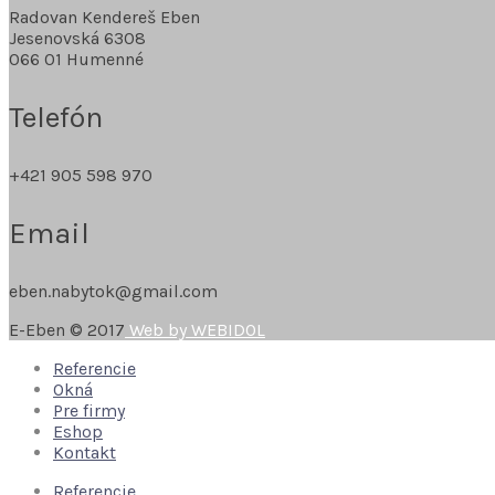
Radovan Kendereš Eben
Jesenovská 6308
066 01 Humenné
Telefón
+421 905 598 970
Email
eben.nabytok@gmail.com
E-Eben © 2017
Web by WEBIDOL
Referencie
Okná
Pre firmy
Eshop
Kontakt
Referencie