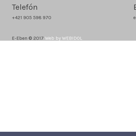
Telefón
+421 905 598 970
e
E-Eben © 2017
Web by WEBIDOL