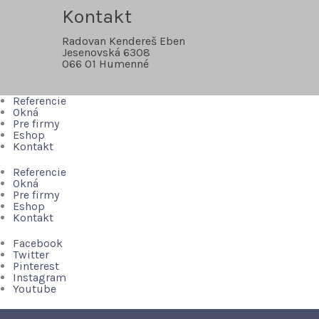
Kontakt
Radovan Kendereš Eben
Jesenovská 6308
066 01 Humenné
Referencie
Okná
Pre firmy
Eshop
Kontakt
Referencie
Okná
Pre firmy
Eshop
Kontakt
Facebook
Twitter
Pinterest
Instagram
Youtube