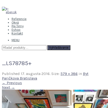
Referencie
Okná
Pre firmy
Eshop
Kontakt
MENU
Hľadať:
Vyhľadávanie
_LS78785+
Published
17. augusta 2016
. Size:
579 × 386
in
Byt
Paričkova Bratislava
← Previous
Next →