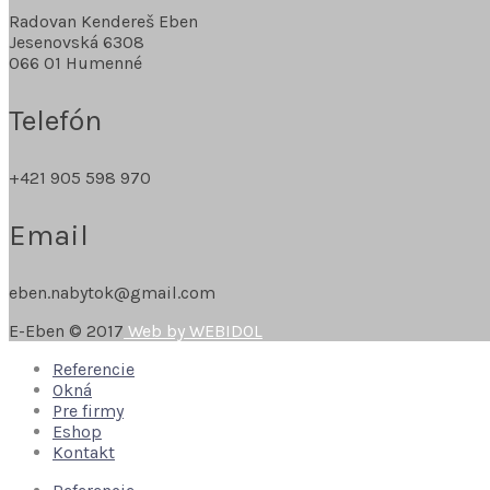
Radovan Kendereš Eben
Jesenovská 6308
066 01 Humenné
Telefón
+421 905 598 970
Email
eben.nabytok@gmail.com
E-Eben © 2017
Web by WEBIDOL
Referencie
Okná
Pre firmy
Eshop
Kontakt