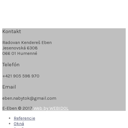
Kontakt
Radovan Kendereš Eben
Jesenovská 6308
066 01 Humenné
Telefón
+421 905 598 970
Email
eben.nabytok@gmail.com
E-Eben © 2017
Web by WEBIDOL
Referencie
Okná