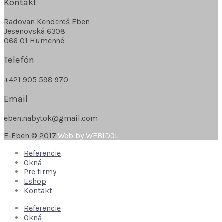
Kontakt
Radovan Kendereš Eben
Jesenovská 6308
066 01 Humenné
Telefón
+421 905 598 970
Email
eben.nabytok@gmail.com
E-Eben © 2017
Web by WEBIDOL
Referencie
Okná
Pre firmy
Eshop
Kontakt
Referencie
Okná