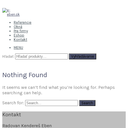
Referencie
Okná
Pre firmy
Eshop
Kontakt
MENU
Hľadať:
Vyhľadávanie
Nothing Found
It seems we can’t find what you’re looking for. Perhaps
searching can help.
Search for:
Kontakt
Radovan Kendereš Eben