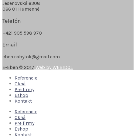
Jesenovská 6308
066 01 Humenné
Telefón
+421 905 598 970
Email
eben.nabytok@gmail.com
E-Eben © 2017
Web by WEBIDOL
Referencie
Okná
Pre firmy
Eshop
Kontakt
Referencie
Okná
Pre firmy
Eshop
Kontakt