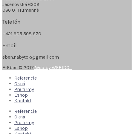
Jesenovská 6308
066 01 Humenné
Telefón
+421 905 598 970
Email
eben.nabytok@gmail.com
E-Eben © 2017
Web by WEBIDOL
Referencie
Okná
Pre firmy
Eshop
Kontakt
Referencie
Okná
Pre firmy
Eshop
Kontakt