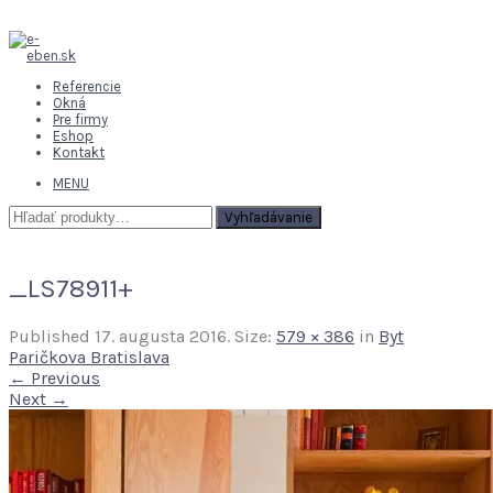
Referencie
Okná
Pre firmy
Eshop
Kontakt
MENU
Hľadať:
Vyhľadávanie
_LS78911+
Published
17. augusta 2016
. Size:
579 × 386
in
Byt
Paričkova Bratislava
← Previous
Next →