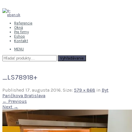
Referencie
Okná
Pre firmy
Eshop
Kontakt
MENU
Hľadať:
Vyhľadávanie
_LS78918+
Published
17. augusta 2016
. Size:
579 × 868
in
Byt
Paričkova Bratislava
← Previous
Next →