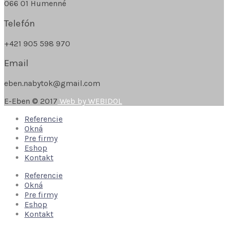
066 01 Humenné
Telefón
+421 905 598 970
Email
eben.nabytok@gmail.com
E-Eben © 2017
Web by WEBIDOL
Referencie
Okná
Pre firmy
Eshop
Kontakt
Referencie
Okná
Pre firmy
Eshop
Kontakt