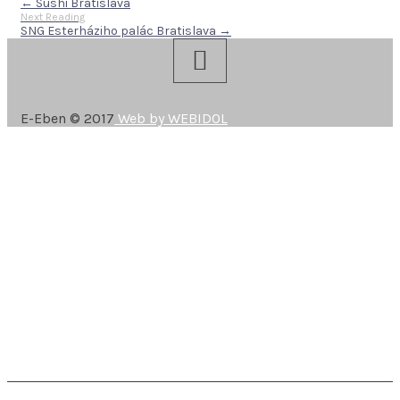
← Sushi Bratislava
Next Reading
SNG Esterháziho palác Bratislava →
E-Eben © 2017
Web by WEBIDOL
REFERENCIE
OKNÁ
PRE FIRMY
ESHOP
KONTAKT