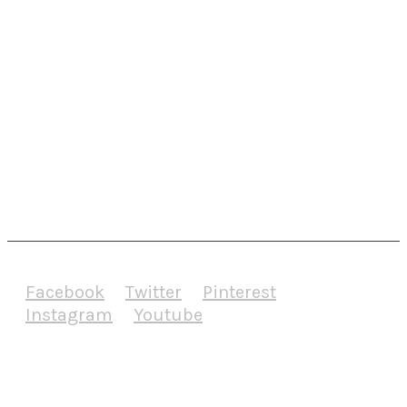
REFERENCIE
OKNÁ
PRE FIRMY
ESHOP
KONTAKT
Facebook
Twitter
Pinterest
Instagram
Youtube