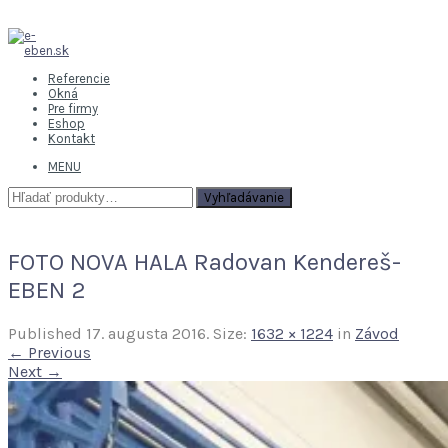
Referencie
Okná
Pre firmy
Eshop
Kontakt
MENU
Hľadať:
Vyhľadávanie
FOTO NOVA HALA Radovan Kendereš-
EBEN 2
Published
17. augusta 2016
. Size:
1632 × 1224
in
Závod
← Previous
Next →