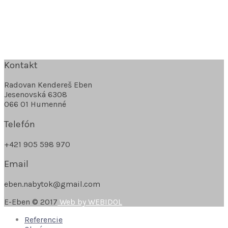
Kontakt
Radovan Kendereš Eben
Jesenovská 6308
066 01 Humenné
Telefón
+421 905 598 970
Email
eben.nabytok@gmail.com
E-Eben © 2017
Web by WEBIDOL
Referencie